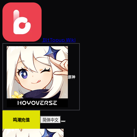
BitTopup
Wiki
原神
鸣潮充值
简体中文