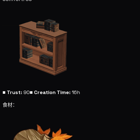
■
Trust:
90
■
Creation Time:
16h
食材：