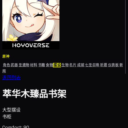
原神
角色
武器
圣遗物
材料
书籍
食物
摆设
生物
名片
成就
七圣召唤
祈愿
仪表板
新
闻
返回列表
萃华木臻品书架
大型摆设
书柜
Comfort: 90