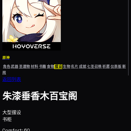
原神
角色
武器
圣遗物
材料
书籍
食物
摆设
生物
名片
成就
七圣召唤
祈愿
仪表板
新
闻
返回列表
朱漆垂香木百宝阁
大型摆设
书柜
Comfort: 60