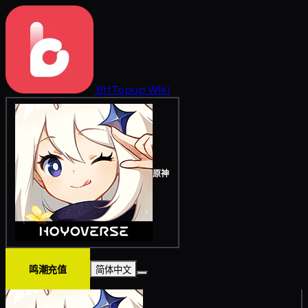
BitTopup
Wiki
原神
鸣潮充值
简体中文