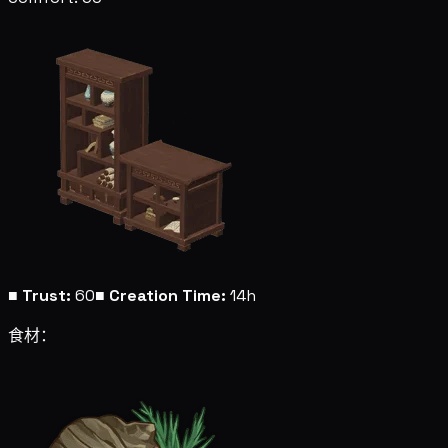
■
Trust:
60
■
Creation Time:
14h
食材：