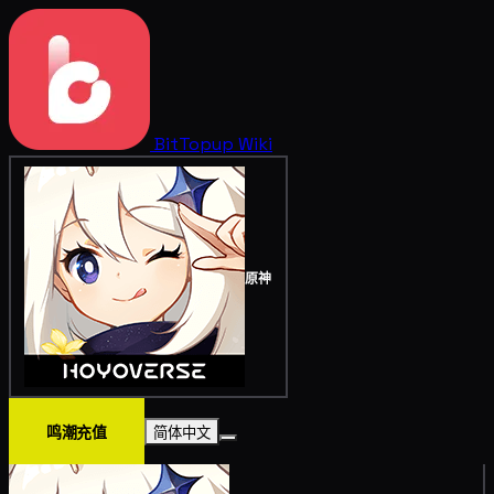
BitTopup
Wiki
原神
鸣潮充值
简体中文