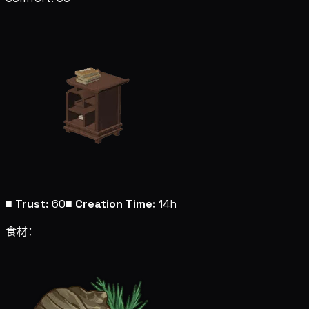
■
Trust:
60
■
Creation Time:
14h
食材：