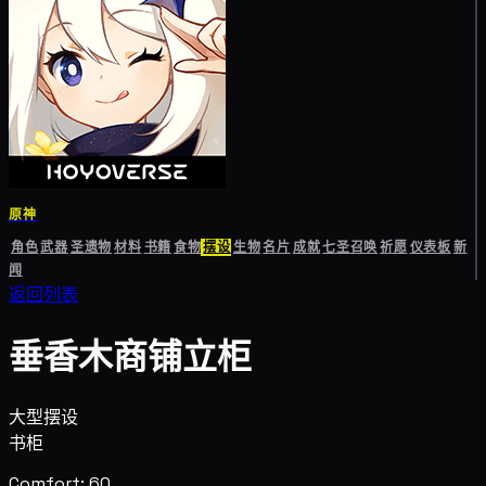
原神
角色
武器
圣遗物
材料
书籍
食物
摆设
生物
名片
成就
七圣召唤
祈愿
仪表板
新
闻
返回列表
垂香木商铺立柜
大型摆设
书柜
Comfort: 60