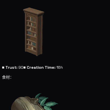
■
Trust:
90
■
Creation Time:
16h
食材：