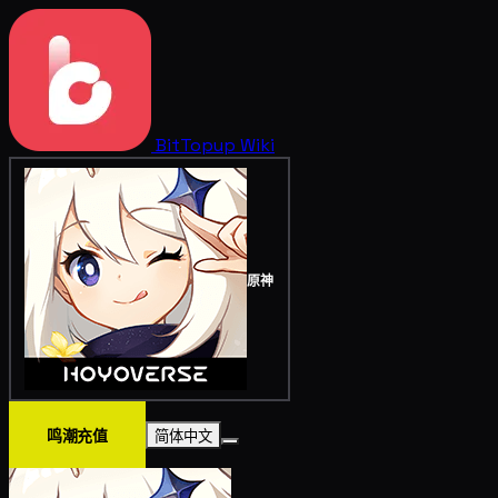
BitTopup
Wiki
原神
鸣潮充值
简体中文