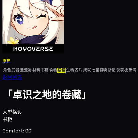
原神
角色
武器
圣遗物
材料
书籍
食物
摆设
生物
名片
成就
七圣召唤
祈愿
仪表板
新闻
返回列表
「卓识之地的卷藏」
大型摆设
书柜
Comfort: 90