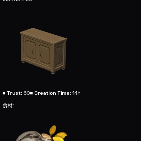
■
Trust:
60
■
Creation Time:
14h
食材：