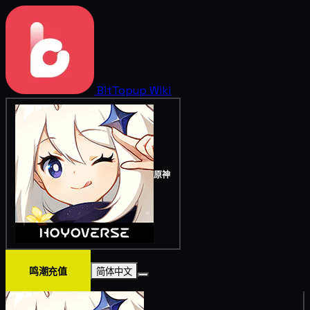
BitTopup
Wiki
原神
鸣潮充值
简体中文