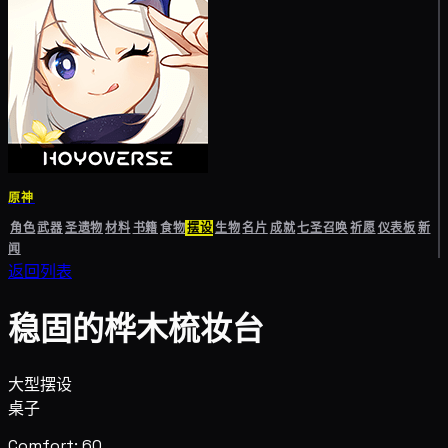
原神
角色
武器
圣遗物
材料
书籍
食物
摆设
生物
名片
成就
七圣召唤
祈愿
仪表板
新
闻
返回列表
稳固的桦木梳妆台
大型摆设
桌子
Comfort: 60