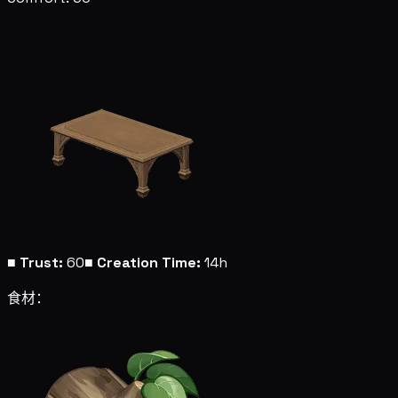
■
Trust:
60
■
Creation Time:
14h
食材：