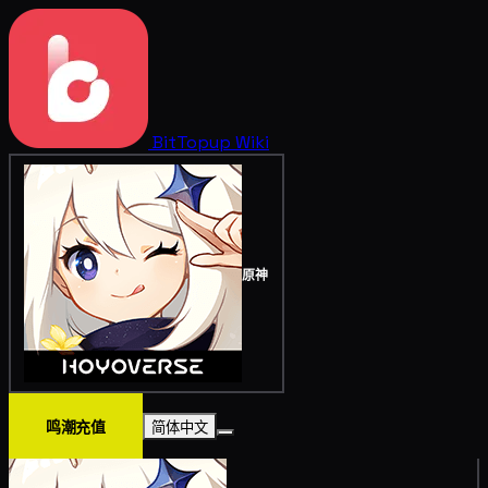
BitTopup
Wiki
原神
鸣潮充值
简体中文