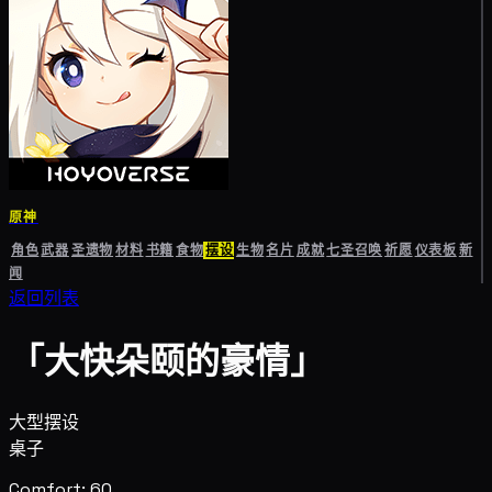
原神
角色
武器
圣遗物
材料
书籍
食物
摆设
生物
名片
成就
七圣召唤
祈愿
仪表板
新
闻
返回列表
「大快朵颐的豪情」
大型摆设
桌子
Comfort: 60