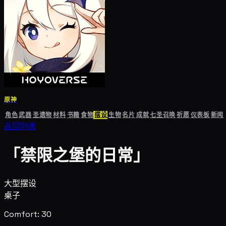
原神
角色
武器
圣遗物
材料
书籍
食物
摆设
生物
名片
成就
七圣召唤
祈愿
仪表板
新闻
返回列表
「禁限之堡的日常」
大型摆设
桌子
Comfort: 30