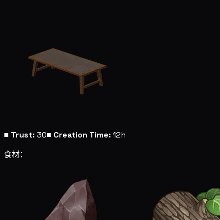
■
Trust:
30
■
Creation Time:
12h
食材：