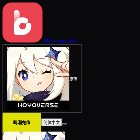
BitTopup
Wiki
原神
鸣潮充值
简体中文