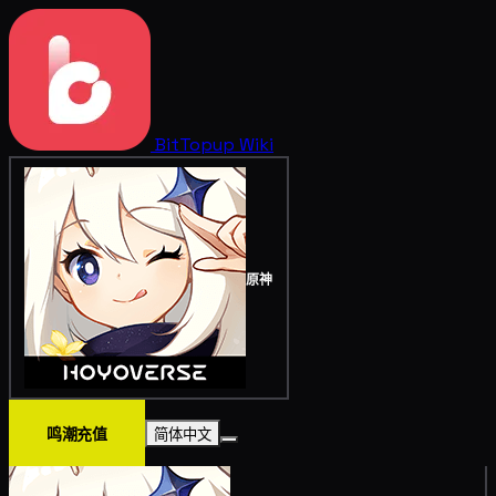
BitTopup
Wiki
原神
鸣潮充值
简体中文