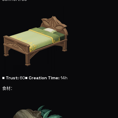
■
Trust:
60
■
Creation Time:
14h
食材：