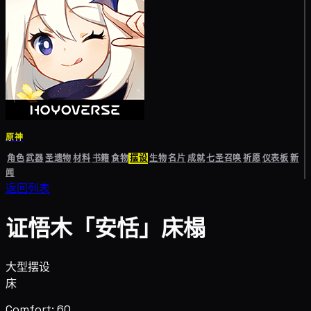
原神
角色
武器
圣遗物
材料
书籍
食物
摆设
生物
名片
成就
七圣召唤
祈愿
仪表板
新
闻
返回列表
证悟木「安恬」床榻
大型摆设
床
Comfort: 60