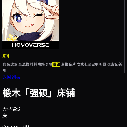
原神
角色
武器
圣遗物
材料
书籍
食物
摆设
生物
名片
成就
七圣召唤
祈愿
仪表板
新
闻
返回列表
椴木「强硕」床铺
大型摆设
床
Comfort: 60