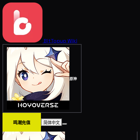
BitTopup
Wiki
原神
鸣潮充值
简体中文