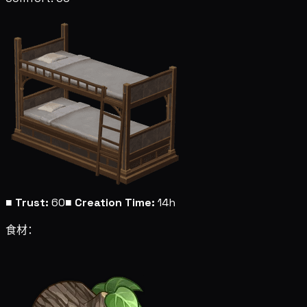
■
Trust:
60
■
Creation Time:
14h
食材：