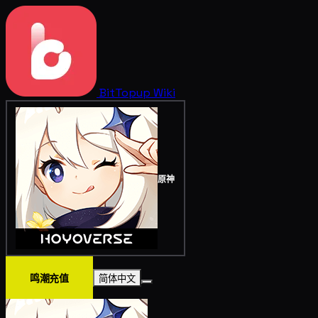
BitTopup
Wiki
原神
鸣潮充值
简体中文