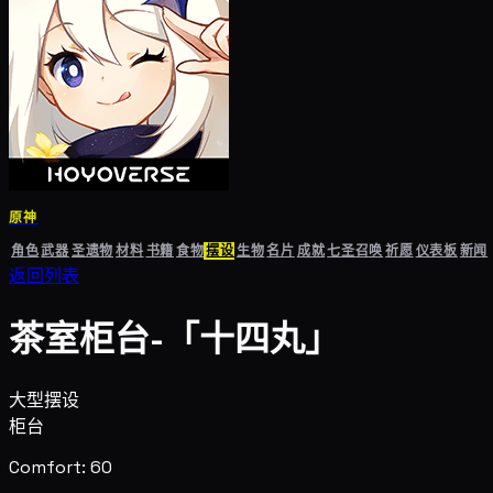
原神
角色
武器
圣遗物
材料
书籍
食物
摆设
生物
名片
成就
七圣召唤
祈愿
仪表板
新闻
返回列表
茶室柜台-「十四丸」
大型摆设
柜台
Comfort: 60