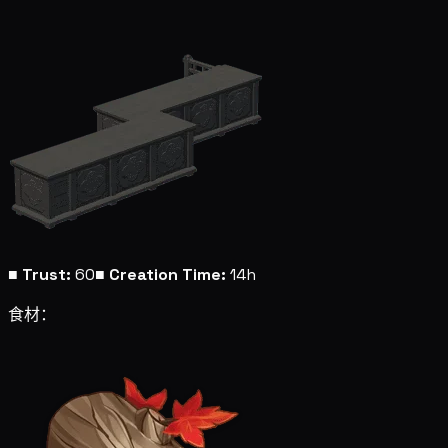
■
Trust:
60
■
Creation Time:
14h
食材：