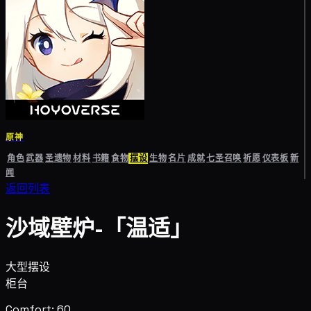
原神
角色
武器
圣遗物
材料
书籍
食物
摆设
生物
名片
成就
七圣召唤
祈愿
仪表板
新
闻
返回列表
沙域壁炉-「温适」
大型摆设
柜台
Comfort: 60