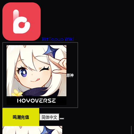
BitTopup
Wiki
原神
鸣潮充值
简体中文