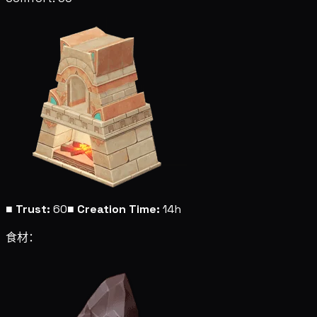
■
Trust:
60
■
Creation Time:
14h
食材：