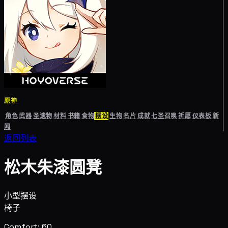
原神
角色
武器
圣遗物
材料
书籍
食物
摆设
生物
名片
成就
七圣召唤
祈愿
仪表板
新
闻
返回列表
松木朱漆圆凳
小型摆设
椅子
Comfort: 60