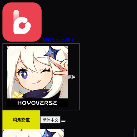
BitTopup
Wiki
原神
鸣潮充值
简体中文