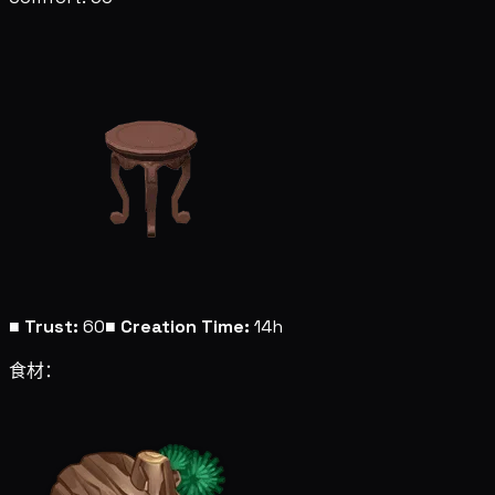
■
Trust:
60
■
Creation Time:
14h
食材：