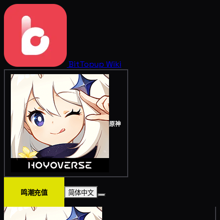
BitTopup
Wiki
原神
鸣潮充值
简体中文