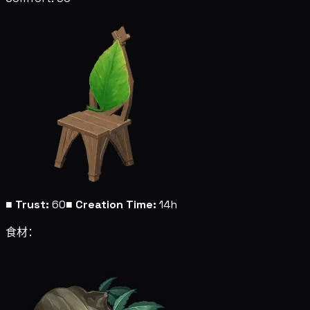
■
Trust:
60
■
Creation Time:
14h
食材：