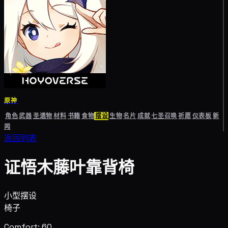
原神
角色
武器
圣遗物
材料
书籍
食物
摆设
生物
名片
成就
七圣召唤
祈愿
仪表板
新
闻
返回列表
证悟木藤叶靠背椅
小型摆设
椅子
Comfort: 60