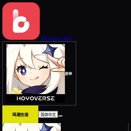
BitTopup
Wiki
原神
鸣潮充值
简体中文