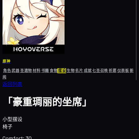
原神
角色
武器
圣遗物
材料
书籍
食物
摆设
生物
名片
成就
七圣召唤
祈愿
仪表板
新
闻
返回列表
「豪重琱丽的坐席」
小型摆设
椅子
Comfort: 30