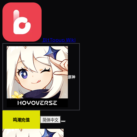
BitTopup
Wiki
原神
鸣潮充值
简体中文