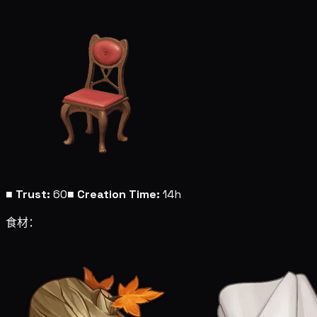
■
Trust:
60
■
Creation Time:
14h
食材：