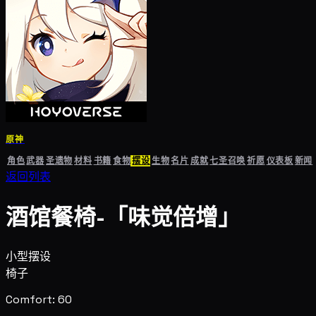
原神
角色
武器
圣遗物
材料
书籍
食物
摆设
生物
名片
成就
七圣召唤
祈愿
仪表板
新闻
返回列表
酒馆餐椅-「味觉倍增」
小型摆设
椅子
Comfort: 60