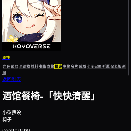
原神
角色
武器
圣遗物
材料
书籍
食物
摆设
生物
名片
成就
七圣召唤
祈愿
仪表板
新
闻
返回列表
酒馆餐椅-「快快清醒」
小型摆设
椅子
Comfort: 60