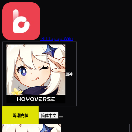
BitTopup
Wiki
原神
鸣潮充值
简体中文