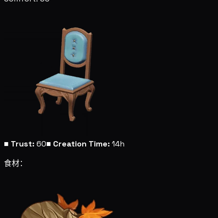
■
Trust:
60
■
Creation Time:
14h
食材：