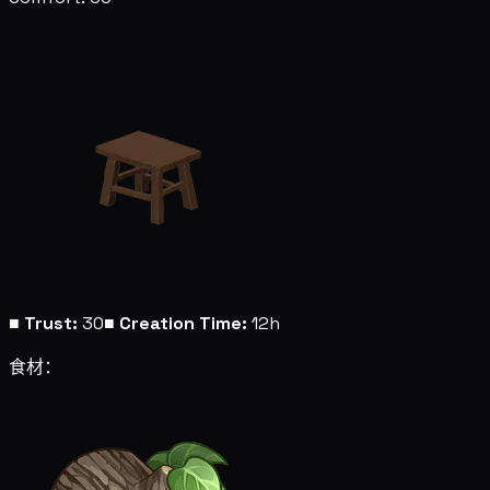
■
Trust:
30
■
Creation Time:
12h
食材：