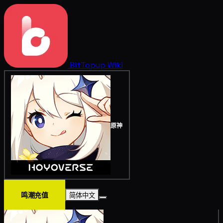
BitTopup
Wiki
原神
鸣潮充值
简体中文