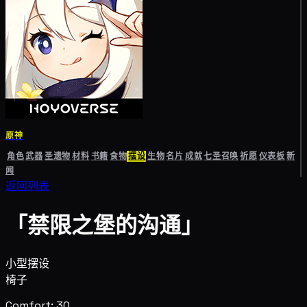
原神
角色
武器
圣遗物
材料
书籍
食物
摆设
生物
名片
成就
七圣召唤
祈愿
仪表板
新
闻
返回列表
「禁限之堡的沟通」
小型摆设
椅子
Comfort: 30