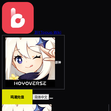
BitTopup
Wiki
原神
鸣潮充值
简体中文