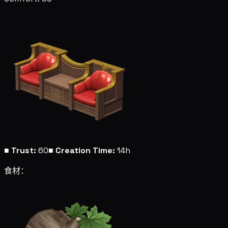
■
Trust:
60
■
Creation Time:
14h
食材：