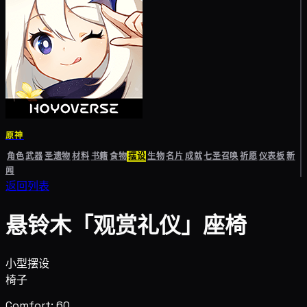
原神
角色
武器
圣遗物
材料
书籍
食物
摆设
生物
名片
成就
七圣召唤
祈愿
仪表板
新
闻
返回列表
悬铃木「观赏礼仪」座椅
小型摆设
椅子
Comfort: 60