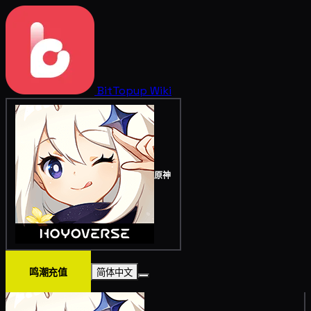
BitTopup
Wiki
原神
鸣潮充值
简体中文