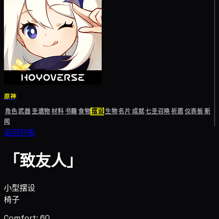
原神
角色
武器
圣遗物
材料
书籍
食物
摆设
生物
名片
成就
七圣召唤
祈愿
仪表板
新
闻
返回列表
「致友人」
小型摆设
椅子
Comfort: 60