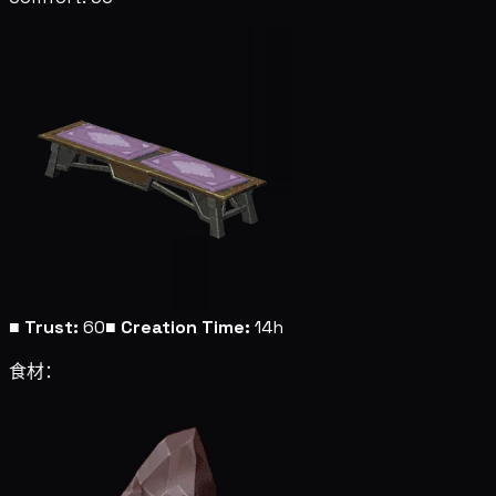
■
Trust:
60
■
Creation Time:
14h
食材：