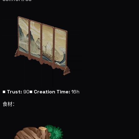
■
Trust:
90
■
Creation Time:
16h
食材：