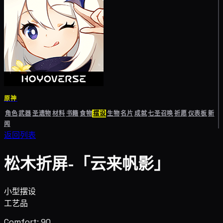
原神
角色
武器
圣遗物
材料
书籍
食物
摆设
生物
名片
成就
七圣召唤
祈愿
仪表板
新
闻
返回列表
松木折屏-「云来帆影」
小型摆设
工艺品
Comfort: 90