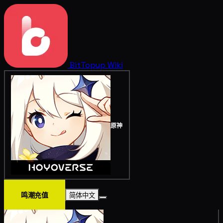
BitTopup
Wiki
原神
鸣潮充值
简体中文