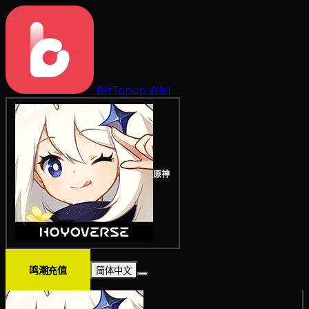
BitTopup
Wiki
原神
鸣潮充值
简体中文