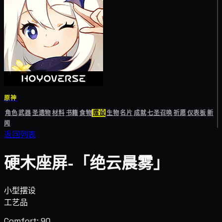
原神
角色
武器
圣遗物
材料
书籍
食物
摆设
生物
名片
成就
七圣召唤
祈愿
仪表板
新
闻
返回列表
硬木座屏-「绝云晨雾」
小型摆设
工艺品
Comfort: 90