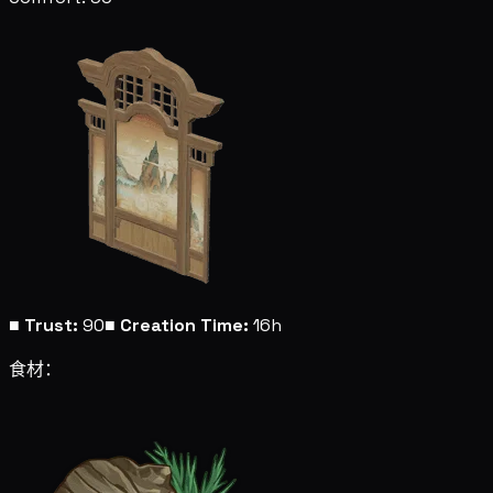
■
Trust:
90
■
Creation Time:
16h
食材：