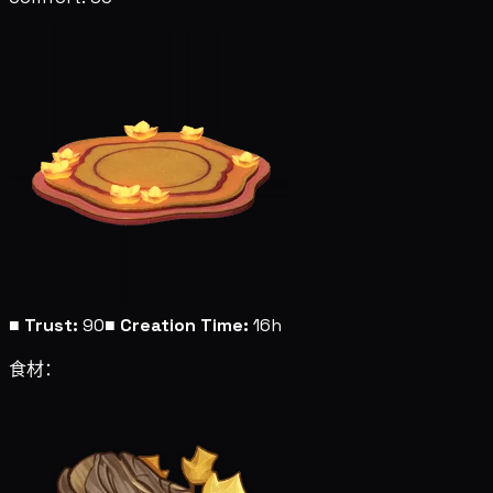
■
Trust:
90
■
Creation Time:
16h
食材：