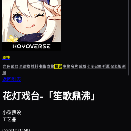
原神
角色
武器
圣遗物
材料
书籍
食物
摆设
生物
名片
成就
七圣召唤
祈愿
仪表板
新
闻
返回列表
花灯戏台-「笙歌鼎沸」
小型摆设
工艺品
Comfort: 90