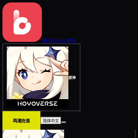
BitTopup
Wiki
原神
鸣潮充值
简体中文