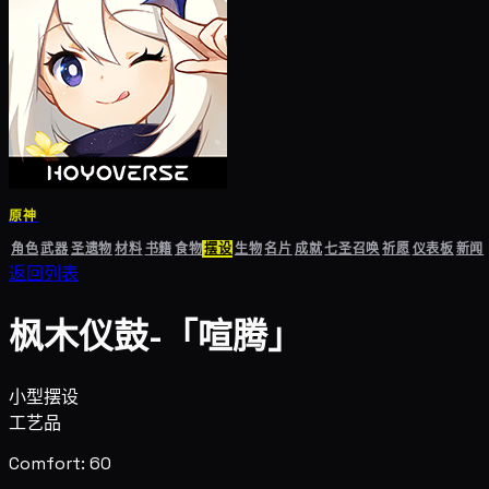
原神
角色
武器
圣遗物
材料
书籍
食物
摆设
生物
名片
成就
七圣召唤
祈愿
仪表板
新闻
返回列表
枫木仪鼓-「喧腾」
小型摆设
工艺品
Comfort: 60