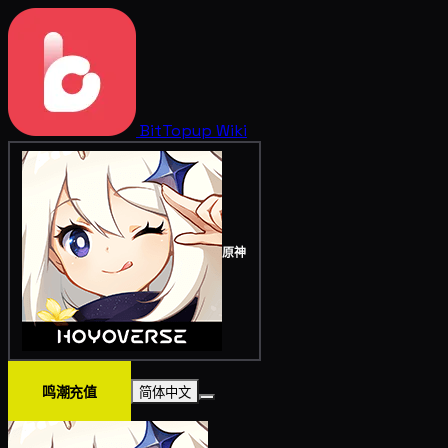
BitTopup
Wiki
原神
鸣潮充值
简体中文