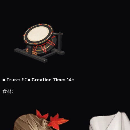
■
Trust:
60
■
Creation Time:
14h
食材：