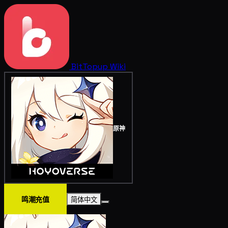
BitTopup
Wiki
原神
鸣潮充值
简体中文