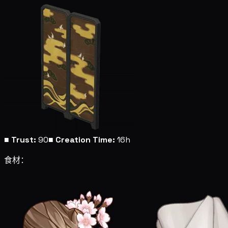
■
Trust:
90
■
Creation Time:
16h
食材：