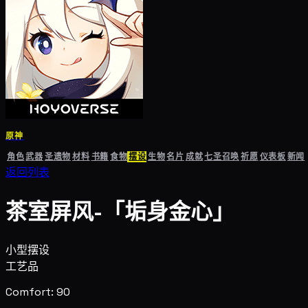
原神
角色
武器
圣遗物
材料
书籍
食物
摆设
生物
名片
成就
七圣召唤
祈愿
仪表板
新闻
返回列表
茶室屏风-「垢身金心」
小型摆设
工艺品
Comfort: 90