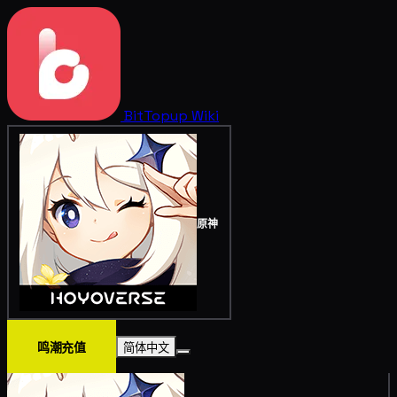
BitTopup
Wiki
原神
鸣潮充值
简体中文