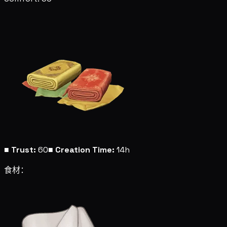
■
Trust:
60
■
Creation Time:
14h
食材：