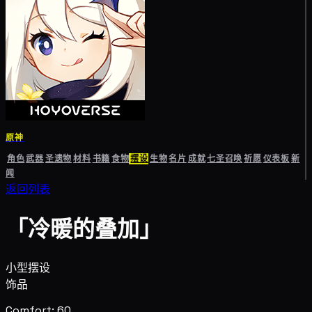
原神
角色
武器
圣遗物
材料
书籍
食物
摆设
生物
名片
成就
七圣召唤
祈愿
仪表板
新
闻
返回列表
「冷暖的叠加」
小型摆设
饰品
Comfort: 60