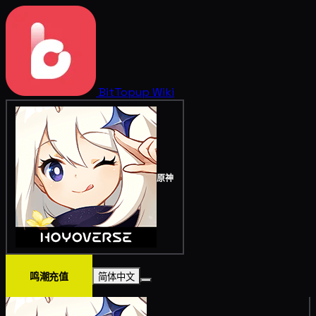
BitTopup
Wiki
原神
鸣潮充值
简体中文