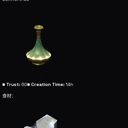
■
Trust:
60
■
Creation Time:
14h
食材：