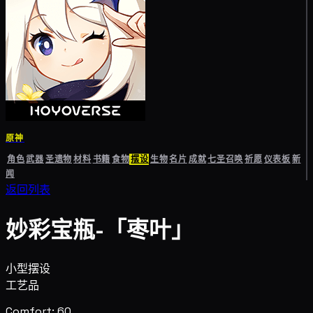
原神
角色
武器
圣遗物
材料
书籍
食物
摆设
生物
名片
成就
七圣召唤
祈愿
仪表板
新
闻
返回列表
妙彩宝瓶-「枣叶」
小型摆设
工艺品
Comfort: 60