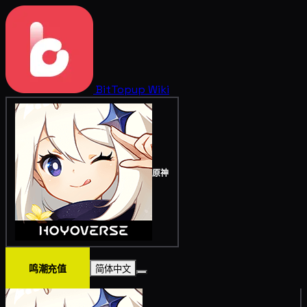
BitTopup
Wiki
原神
鸣潮充值
简体中文