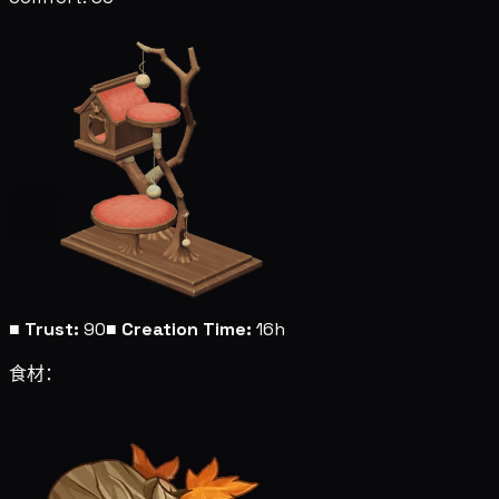
■
Trust:
90
■
Creation Time:
16h
食材：