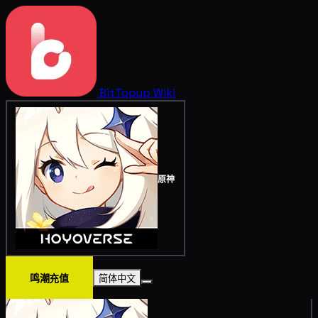
BitTopup
Wiki
原神
鸣潮充值
简体中文