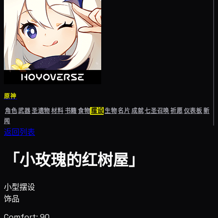
原神
角色
武器
圣遗物
材料
书籍
食物
摆设
生物
名片
成就
七圣召唤
祈愿
仪表板
新
闻
返回列表
「小玫瑰的红树屋」
小型摆设
饰品
Comfort: 90