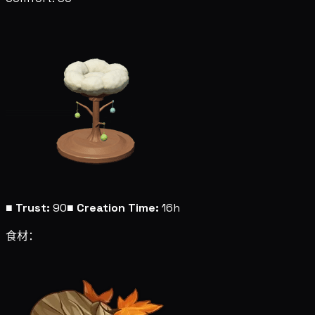
■
Trust:
90
■
Creation Time:
16h
食材：