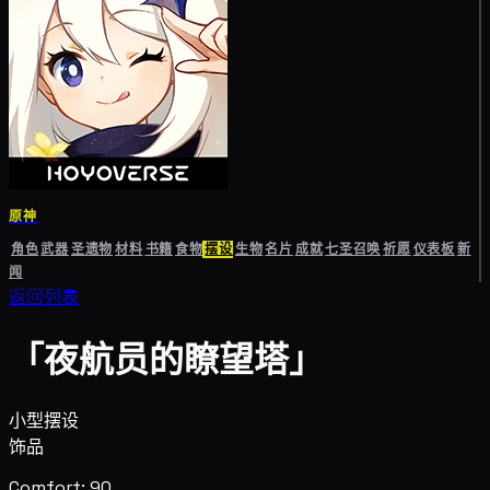
原神
角色
武器
圣遗物
材料
书籍
食物
摆设
生物
名片
成就
七圣召唤
祈愿
仪表板
新
闻
返回列表
「夜航员的瞭望塔」
小型摆设
饰品
Comfort: 90