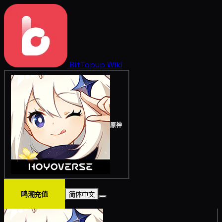
BitTopup
Wiki
原神
鸣潮充值
简体中文