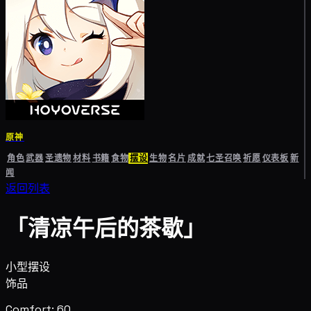
原神
角色
武器
圣遗物
材料
书籍
食物
摆设
生物
名片
成就
七圣召唤
祈愿
仪表板
新
闻
返回列表
「清凉午后的茶歇」
小型摆设
饰品
Comfort: 60