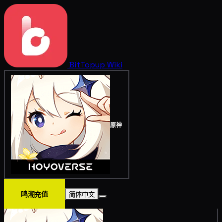
BitTopup
Wiki
原神
鸣潮充值
简体中文