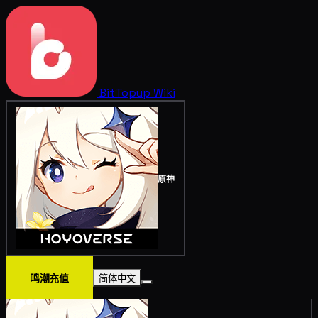
BitTopup
Wiki
原神
鸣潮充值
简体中文