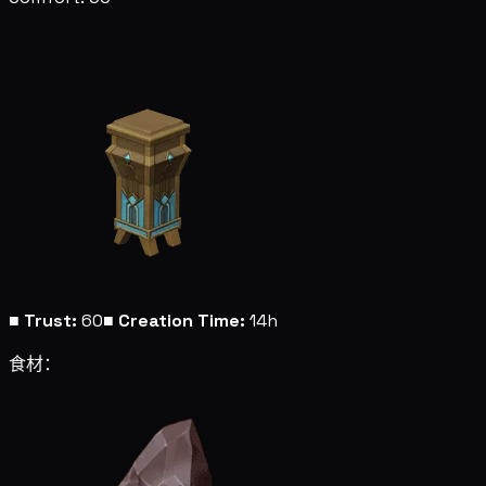
■
Trust:
60
■
Creation Time:
14h
食材：