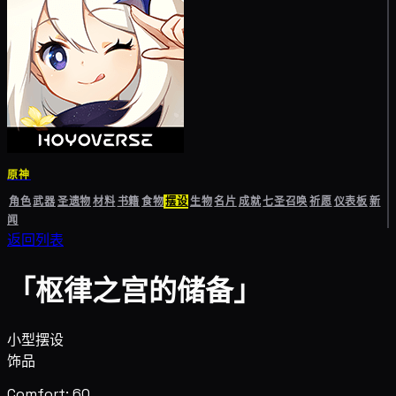
原神
角色
武器
圣遗物
材料
书籍
食物
摆设
生物
名片
成就
七圣召唤
祈愿
仪表板
新
闻
返回列表
「枢律之宫的储备」
小型摆设
饰品
Comfort: 60