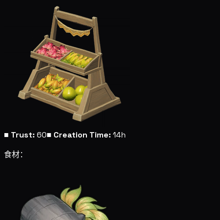
■
Trust:
60
■
Creation Time:
14h
食材：