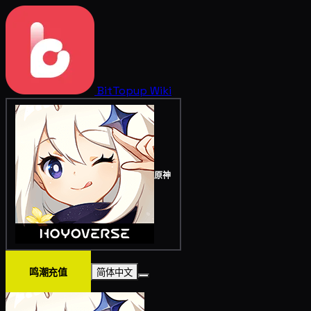
BitTopup
Wiki
原神
鸣潮充值
简体中文