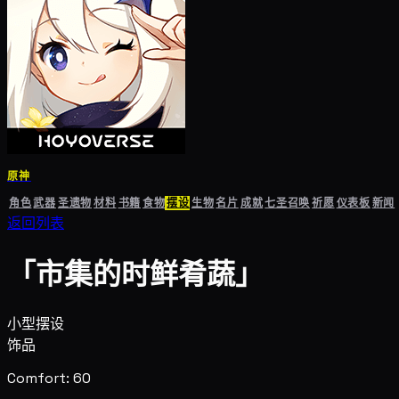
原神
角色
武器
圣遗物
材料
书籍
食物
摆设
生物
名片
成就
七圣召唤
祈愿
仪表板
新闻
返回列表
「市集的时鲜肴蔬」
小型摆设
饰品
Comfort: 60