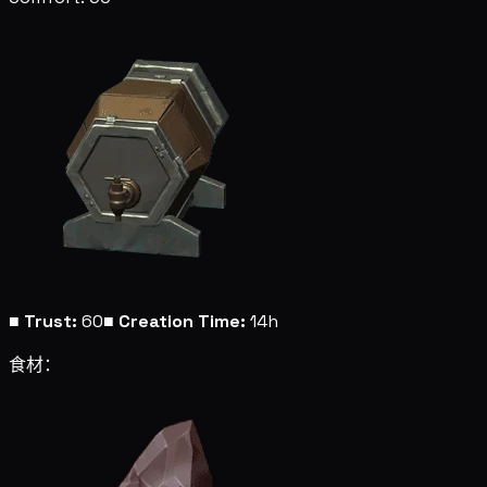
■
Trust:
60
■
Creation Time:
14h
食材：