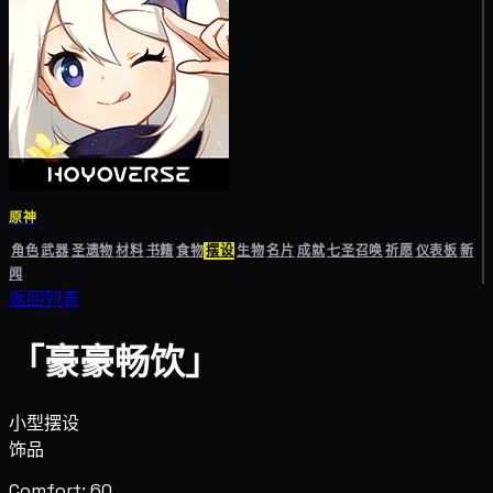
原神
角色
武器
圣遗物
材料
书籍
食物
摆设
生物
名片
成就
七圣召唤
祈愿
仪表板
新
闻
返回列表
「豪豪畅饮」
小型摆设
饰品
Comfort: 60