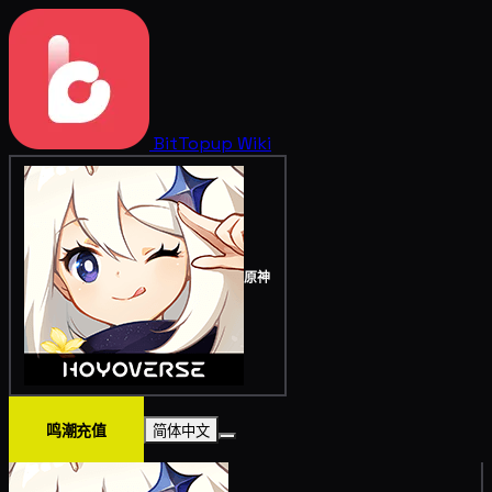
BitTopup
Wiki
原神
鸣潮充值
简体中文