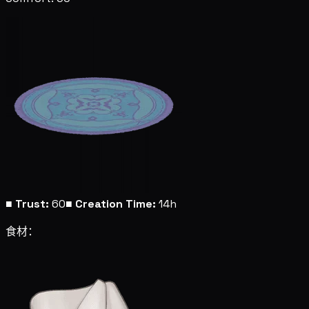
■
Trust:
60
■
Creation Time:
14h
食材：