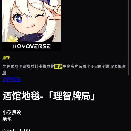
原神
角色
武器
圣遗物
材料
书籍
食物
摆设
生物
名片
成就
七圣召唤
祈愿
仪表板
新
闻
返回列表
酒馆地毯-「理智牌局」
小型摆设
地毯
Comfort: 60