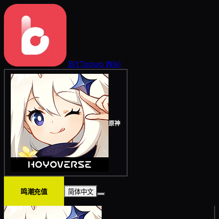
BitTopup
Wiki
原神
鸣潮充值
简体中文