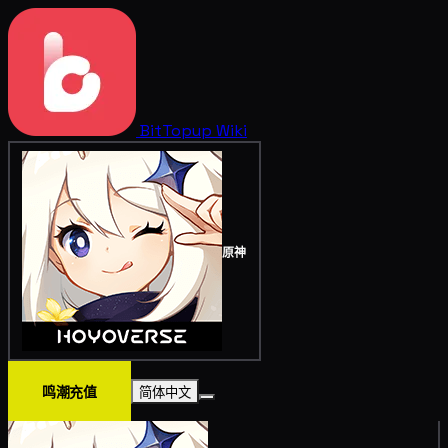
BitTopup
Wiki
原神
鸣潮充值
简体中文