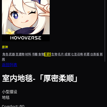
原神
角色
武器
圣遗物
材料
书籍
食物
摆设
生物
名片
成就
七圣召唤
祈愿
仪表板
新
闻
返回列表
室内地毯-「厚密柔顺」
小型摆设
地毯
Comfort: 60