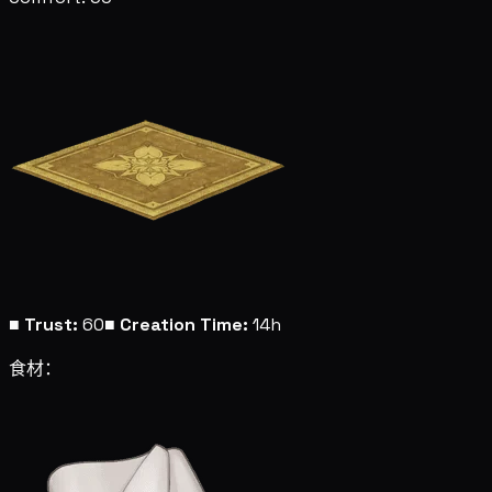
■
Trust:
60
■
Creation Time:
14h
食材：