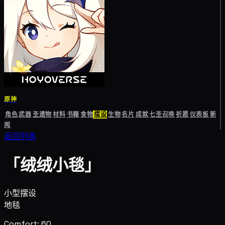
原神
角色
武器
圣遗物
材料
书籍
食物
摆设
生物
名片
成就
七圣召唤
祈愿
仪表板
新
闻
返回列表
「绒绒小毯」
小型摆设
地毯
Comfort: 60