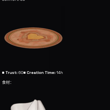
■
Trust:
60
■
Creation Time:
14h
食材：