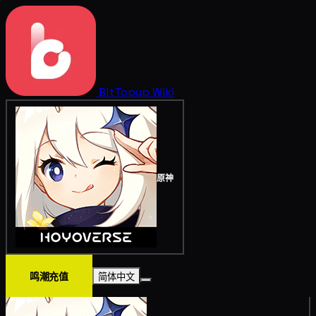
BitTopup
Wiki
原神
鸣潮充值
简体中文