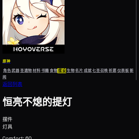
原神
角色
武器
圣遗物
材料
书籍
食物
摆设
生物
名片
成就
七圣召唤
祈愿
仪表板
新
闻
返回列表
恒亮不熄的提灯
摆件
灯具
Comfort: 60