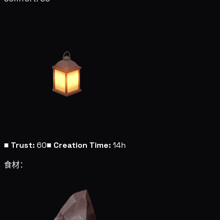
■
Trust:
60
■
Creation Time:
14h
食材：