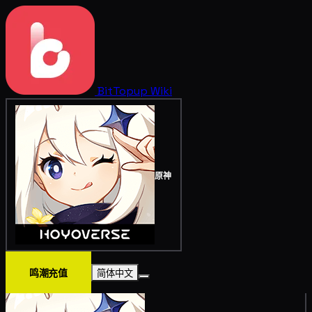
BitTopup
Wiki
原神
鸣潮充值
简体中文