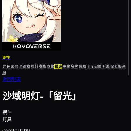
原神
角色
武器
圣遗物
材料
书籍
食物
摆设
生物
名片
成就
七圣召唤
祈愿
仪表板
新
闻
返回列表
沙域明灯-「留光」
摆件
灯具
Comfort: 60