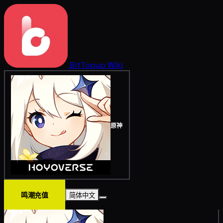
BitTopup
Wiki
原神
鸣潮充值
简体中文