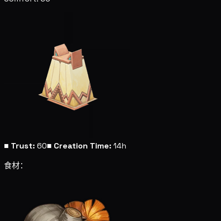
■
Trust:
60
■
Creation Time:
14h
食材：