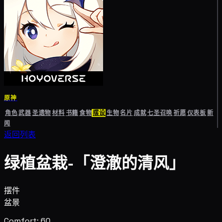
原神
角色
武器
圣遗物
材料
书籍
食物
摆设
生物
名片
成就
七圣召唤
祈愿
仪表板
新
闻
返回列表
绿植盆栽-「澄澈的清风」
摆件
盆景
Comfort: 60