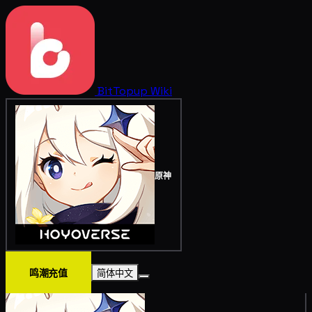
BitTopup
Wiki
原神
鸣潮充值
简体中文