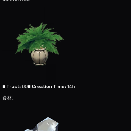
■
Trust:
60
■
Creation Time:
14h
食材：