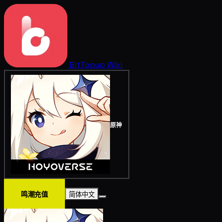
BitTopup
Wiki
原神
鸣潮充值
简体中文