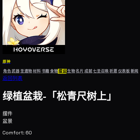
原神
角色
武器
圣遗物
材料
书籍
食物
摆设
生物
名片
成就
七圣召唤
祈愿
仪表板
新闻
返回列表
绿植盆栽-「松青尺树上」
摆件
盆景
Comfort: 60