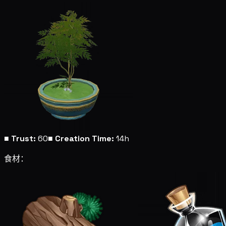
■
Trust:
60
■
Creation Time:
14h
食材：