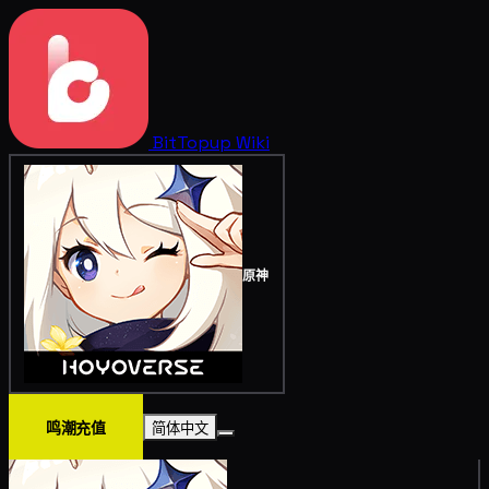
BitTopup
Wiki
原神
鸣潮充值
简体中文