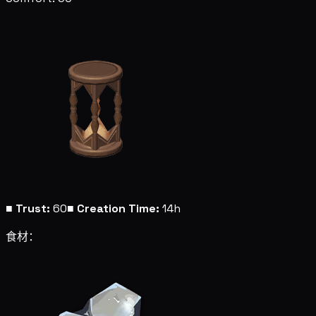
■
Trust:
60
■
Creation Time:
14h
食材：