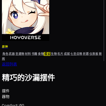
原神
角色
武器
圣遗物
材料
书籍
食物
摆设
生物
名片
成就
七圣召唤
祈愿
仪表板
新
闻
返回列表
精巧的沙漏摆件
摆件
器物
Comfort: 60