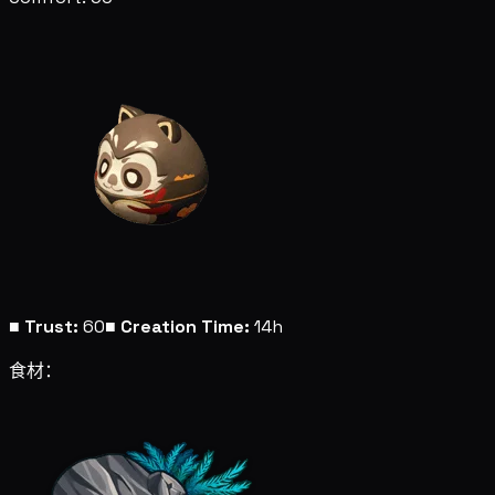
■
Trust:
60
■
Creation Time:
14h
食材：