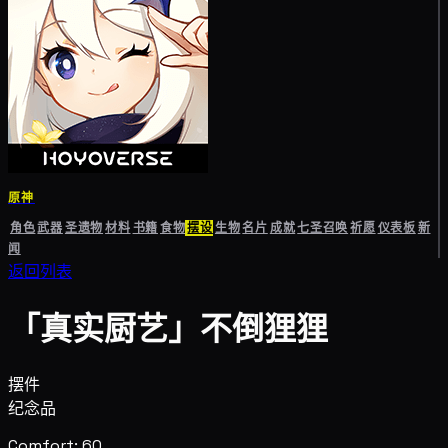
原神
角色
武器
圣遗物
材料
书籍
食物
摆设
生物
名片
成就
七圣召唤
祈愿
仪表板
新
闻
返回列表
「真实厨艺」不倒狸狸
摆件
纪念品
Comfort: 60