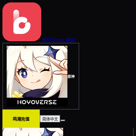
BitTopup
Wiki
原神
鸣潮充值
简体中文