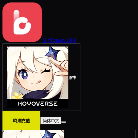
BitTopup
Wiki
原神
鸣潮充值
简体中文