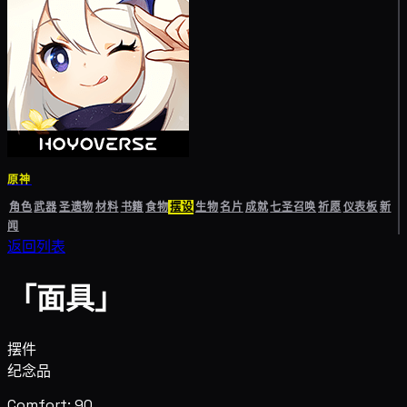
原神
角色
武器
圣遗物
材料
书籍
食物
摆设
生物
名片
成就
七圣召唤
祈愿
仪表板
新
闻
返回列表
「面具」
摆件
纪念品
Comfort: 90