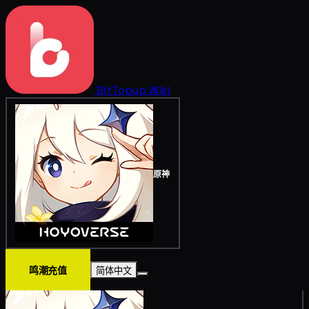
BitTopup
Wiki
原神
鸣潮充值
简体中文