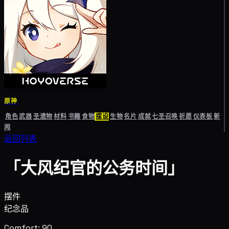
原神
角色
武器
圣遗物
材料
书籍
食物
摆设
生物
名片
成就
七圣召唤
祈愿
仪表板
新
闻
返回列表
「大风纪官的公务时间」
摆件
纪念品
Comfort: 90