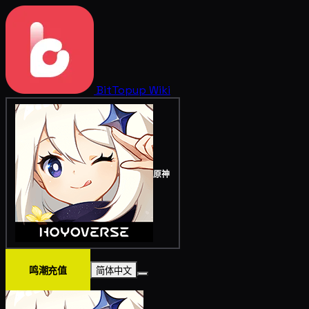
BitTopup
Wiki
原神
鸣潮充值
简体中文