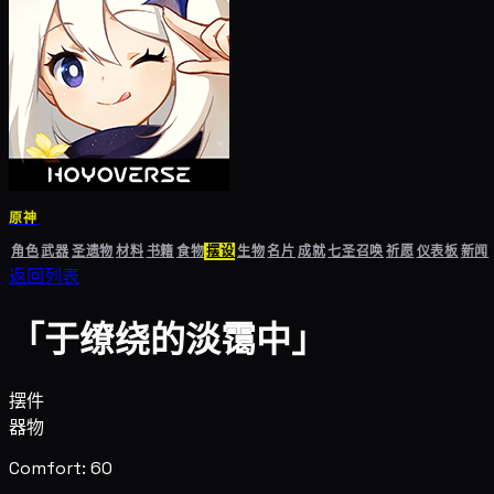
原神
角色
武器
圣遗物
材料
书籍
食物
摆设
生物
名片
成就
七圣召唤
祈愿
仪表板
新闻
返回列表
「于缭绕的淡霭中」
摆件
器物
Comfort: 60