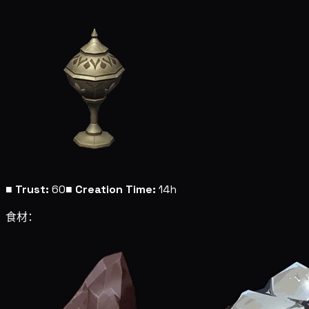
■
Trust:
60
■
Creation Time:
14h
食材：