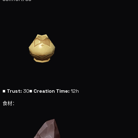
■
Trust:
30
■
Creation Time:
12h
食材：