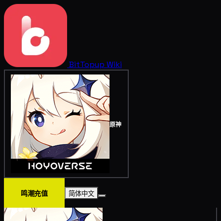
BitTopup
Wiki
原神
鸣潮充值
简体中文