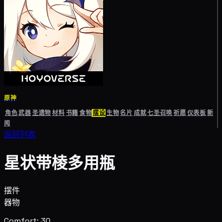
原神
角色
武器
圣遗物
材料
书籍
食物
摆设
生物
名片
成就
七圣召唤
祈愿
仪表板
新
闻
返回列表
星状带棱多用瓶
摆件
器物
Comfort: 30