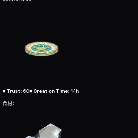
■
Trust:
60
■
Creation Time:
14h
食材：