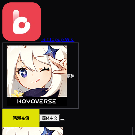
BitTopup
Wiki
原神
鸣潮充值
简体中文