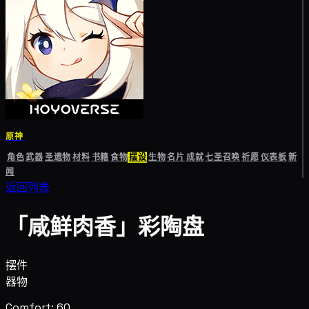
原神
角色
武器
圣遗物
材料
书籍
食物
摆设
生物
名片
成就
七圣召唤
祈愿
仪表板
新
闻
返回列表
「咸鲜肉香」彩陶盘
摆件
器物
Comfort: 60