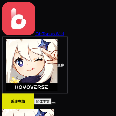
BitTopup
Wiki
原神
鸣潮充值
简体中文