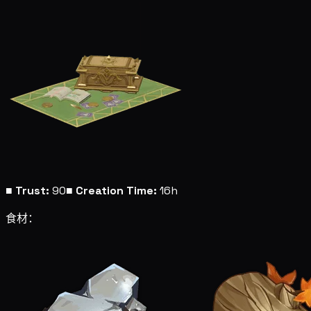
■
Trust:
90
■
Creation Time:
16h
食材：