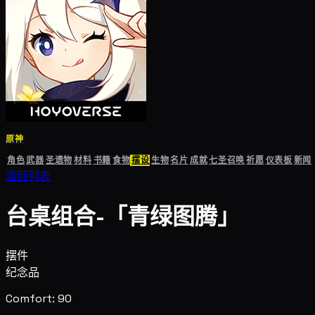
原神
角色
武器
圣遗物
材料
书籍
食物
摆设
生物
名片
成就
七圣召唤
祈愿
仪表板
新闻
返回列表
台桌组合-「青绿图腾」
摆件
纪念品
Comfort: 90