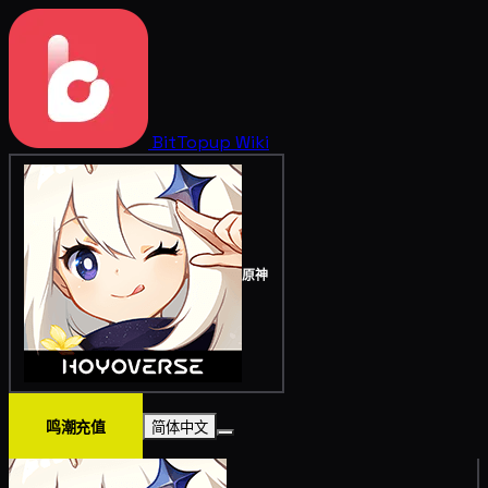
BitTopup
Wiki
原神
鸣潮充值
简体中文