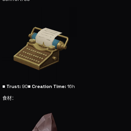
■
Trust:
90
■
Creation Time:
16h
食材：