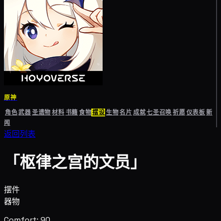
原神
角色
武器
圣遗物
材料
书籍
食物
摆设
生物
名片
成就
七圣召唤
祈愿
仪表板
新
闻
返回列表
「枢律之宫的文员」
摆件
器物
Comfort: 90