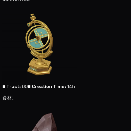
■
Trust:
60
■
Creation Time:
14h
食材：