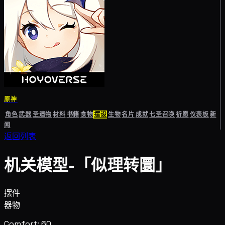
原神
角色
武器
圣遗物
材料
书籍
食物
摆设
生物
名片
成就
七圣召唤
祈愿
仪表板
新
闻
返回列表
机关模型-「似理转圜」
摆件
器物
Comfort: 60