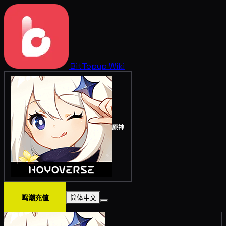
BitTopup
Wiki
原神
鸣潮充值
简体中文